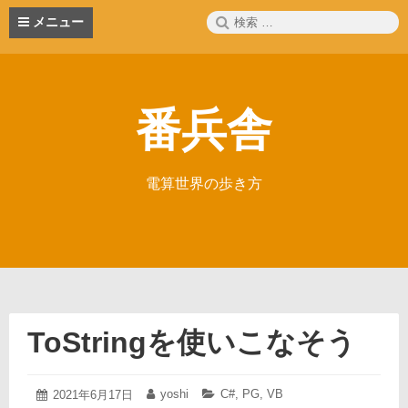
コ
検
メニュー
ン
索:
テ
ン
ツ
へ
番兵舎
ス
キ
ッ
プ
電算世界の歩き方
ToStringを使いこなそう
2021
yoshi
C#
,
PG
,
VB
投
2021年6月17日
投
カ