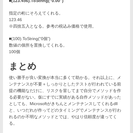
■(123.456).ToString(“0.00”)
指定の桁にそろえてくれる。
123.46
※四捨五入となる。参考の税込み価格で使用。
■(100).ToString(“0個”)
数値の個所を置換してくれる。
100個
まとめ
使い勝手が良い変換が本当に多くて助かる。それ以上に、メ
ンテナンスが不要＋しっかりとしたテストが行われている前
提の機能なだけに、リスクを冒してまで自分でメソッドを作
る必要がない。仮にすでに実績がある自作メソッドがあった
としても、Microsoftがきちんとメンテナンスしてくれるdll
と、いつだれが作ってどのタイミングでメンテナンスが行わ
れるのか不明なメソッドとでは、やはり信頼度が違ってく
る。